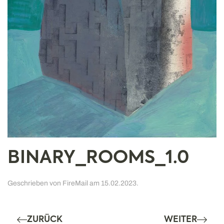
BINARY_ROOMS_1.0
Geschrieben von
FireMail
am
15.02.2023
.
ZURÜCK
WEITER